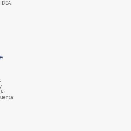
 IDEA.
e
s
y
 la
cuenta