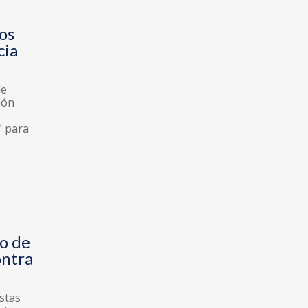
los
cia
de
ión
" para
so de
ontra
stas