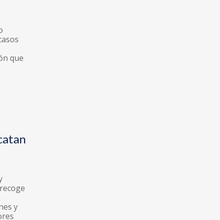
o
casos
ión que
catan
y
 recoge
n
nes y
ores