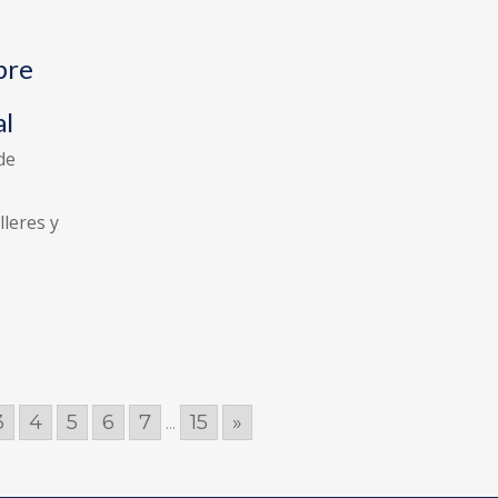
bre
al
de
lleres y
3
4
5
6
7
...
15
»