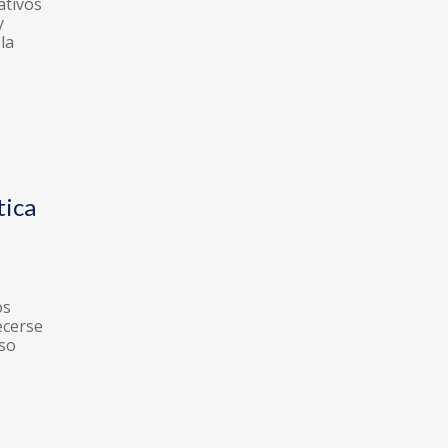
ativos
y
la
tica
os
ecerse
uso