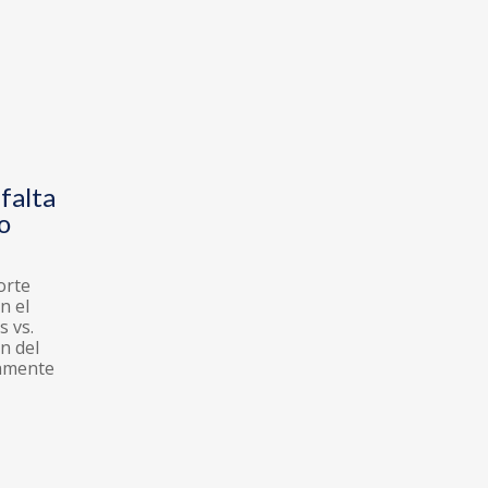
 falta
o
orte
n el
 vs.
n del
camente