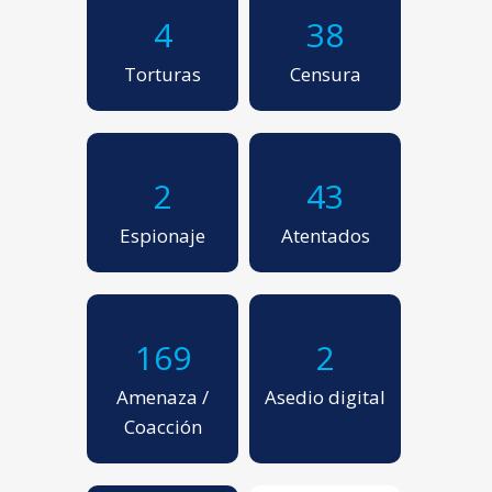
4
38
Torturas
Censura
2
43
Espionaje
Atentados
169
2
Amenaza /
Asedio digital
Coacción