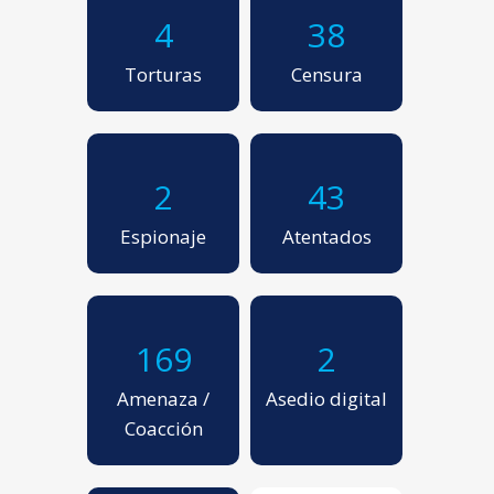
4
38
Torturas
Censura
2
43
Espionaje
Atentados
169
2
Amenaza /
Asedio digital
Coacción